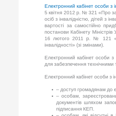
Електронний кабінет особи з 
5 квітня 2012 р. № 321 «Про 
осіб з інвалідністю, дітей з і
вартості за самостійно придба
постанови Кабінету Міністрів У
16 лютого 2011 р. № 121 «
інвалідності» (зі змінами).
Електронний кабінет особи з 
для забезпечення технічними т
Електронний кабінет особи з і
– доступ громадянам до е
– особам, зареєстрован
документів шляхом запо
підписання КЕП.
– особам, які відсутні 