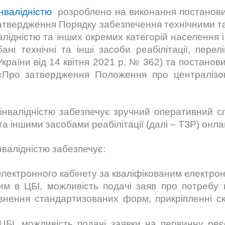
інвалідністю
розроблено на виконання постанови К
затвердження Порядку забезпечення технічними та
нвалідністю та інших окремих категорій населення
ні технічні та інші засоби реабілітації, перелі
країни від 14 квітня 2021 р. № 362) та постанови
Про затвердження Положення про централізо
інвалідністю забезпечує зручний оперативний сп
а іншими засобами реабілітації (далі – ТЗР) онла
нвалідністю забезпечує:
лектронного кабінету за кваліфікованим електрон
им в ЦБІ, можливість подачі заяв про потребу 
внення стандартизованих форм, прикріпленні ск
в ЦБІ, можливість подачі заявки на первинну ре