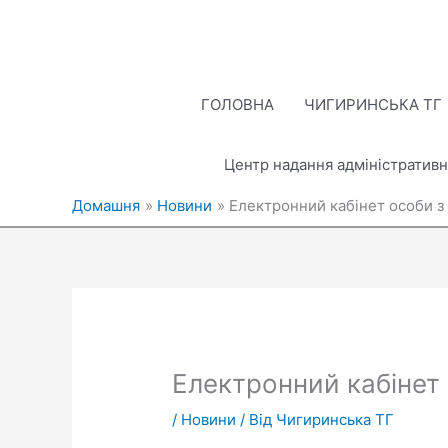
Перейти
до
вмісту
ГОЛОВНА
ЧИГИРИНСЬКА ТГ
Центр надання адміністративн
Домашня
Новини
Електронний кабінет особи з 
Електронний кабінет 
/
Новини
/ Від
Чигиринська ТГ