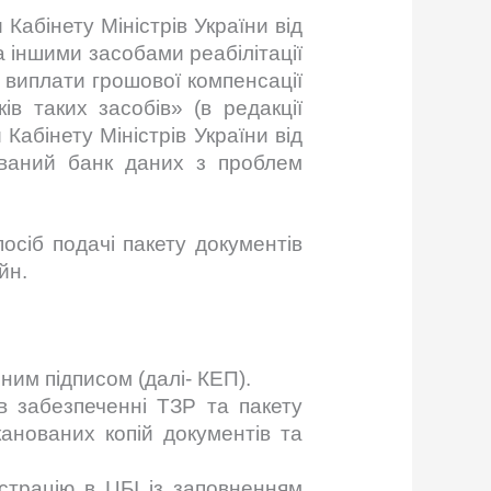
абінету Міністрів України від
 іншими засобами реабілітації
 і виплати грошової компенсації
ків таких засобів» (в редакції
 Кабінету Міністрів України від
ваний банк даних з проблем
осіб подачі пакету документів
йн.
ним підписом (далі- КЕП).
в забезпеченні ТЗР та пакету
анованих копій документів та
єстрацію в ЦБІ із заповненням