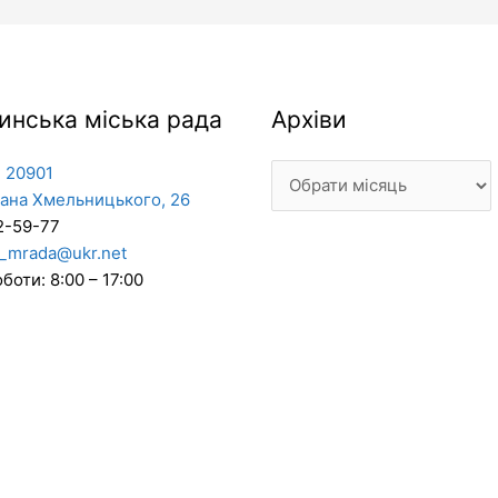
Архіви
инська міська рада
Архіви
 20901
дана Хмельницького, 26
2-59-77
_mrada@ukr.net
боти: 8:00 – 17:00