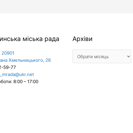
Архіви
инська міська рада
Архіви
 20901
дана Хмельницького, 26
2-59-77
_mrada@ukr.net
боти: 8:00 – 17:00