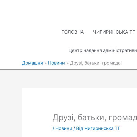
Перейти
до
вмісту
ГОЛОВНА
ЧИГИРИНСЬКА ТГ
Центр надання адміністративн
Домашня
Новини
Друзі, батьки, громада!
Друзі, батьки, громад
/
Новини
/ Від
Чигиринська ТГ