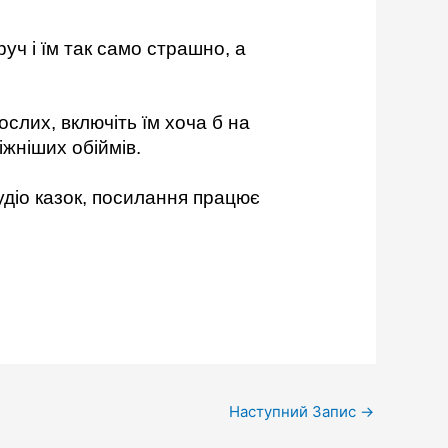
уч і їм так само страшно, а
слих, включіть їм хоча б на
іжніших обіймів.
удіо казок, посилання працює
Наступний Запис
→