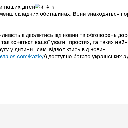
и наших дітей
не менш складних обставинах. Вони знаходяться пор
ливість відволіктись від новин та обговорень доро
м так хочеться вашої уваги і простих, та таких найн
у у дитини і самі відволіктись від новин.
lovtales.com/kazky
/
) доступно багато українських а