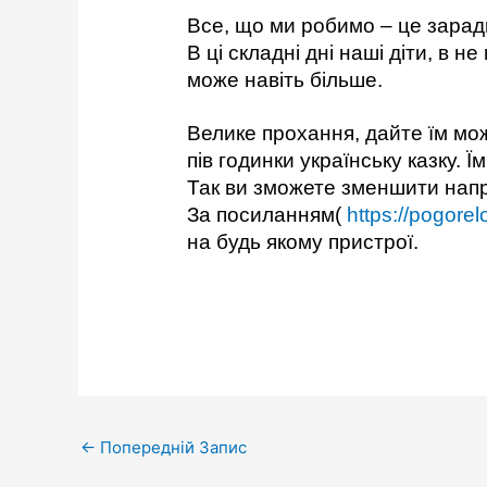
Все, що ми робимо – це зарад
В ці складні дні наші діти, в 
може навіть більше.
Велике прохання, дайте їм мож
пів годинки українську казку. Ї
Так ви зможете зменшити напруг
За посиланням(
https://pogore
на будь якому пристрої.
←
Попередній Запис