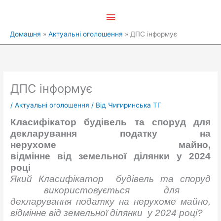
Перейти
Головне
до
вмісту
меню
Домашня
Актуальні оголошення
ДПС інформує
ДПС інформує
/
Актуальні оголошення
/ Від
Чигиринська ТГ
Класифікатор
будівель
та
споруд
для
декларування
податку
на
нерухоме
майно
,
відмінне
від
земельної
ділянки
у 2024
році
Який
Класифікатор
будівель
та
споруд
використовується
для
декларування
податку
на
нерухоме
майно
,
відмінне
від
земельної
ділянки
у 2024
році
?