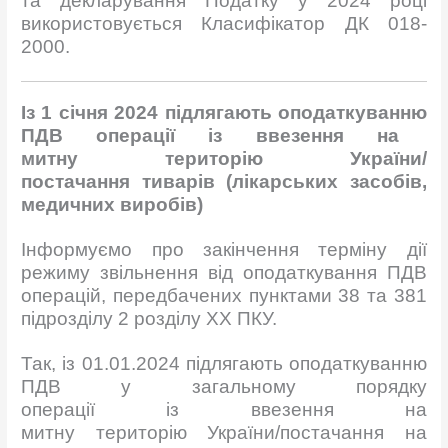
та декларування Податку у 2024 році
використовується Класифікатор ДК 018-
2000.
Із
1
січня
2024
п
ідлягають
оподаткуванню
ПДВ
операції
із
ввезення
на
митну
територію
України
/
постачання
тиварів
(
лікарських
засобів
,
медичних
виробів
)
Інформуємо про закінчення терміну дії
режиму звільнення від оподаткування ПДВ
операцій, передбачених пунктами 38 та 381
підрозділу 2 розділу ХХ ПКУ.
Так, із 01.01.2024 підлягають оподаткуванню
ПДВ у загальному порядку
операції із ввезення на
митну територію України/постачання на