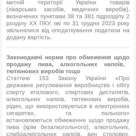
митній території України товарів
(лікарських засобів, медичних виробів),
визначених пунктами 38 та 381 підрозділу 2
розділу ХХ ПКУ, які по 31 грудня 2023 року
звільнялися від оподаткування податком на
додану вартість.
Законодавчі
норми
про
обмеження
щодо
продажу пива,
алкогольних
напоїв
,
тютюнових
виробів
тощо
Статтею 153 Закону України «Про
державне регулювання виробництва і обігу
спирту етилового, спиртових дистилятів,
алкогольних напоїв, тютюнових виробів,
рідин, що використовуються в електронних
сигаретах, та пального»
встановлюються обмеження щодо продажу
пива (крім безалкогольного), алкогольних,
слабоалкогольних напоїв, вин столових,