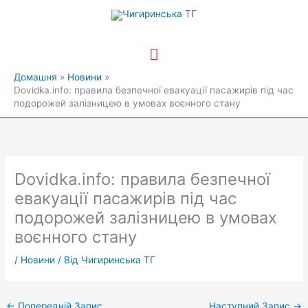
Перейти
Головне
до
вмісту
меню
Домашня
Новини
Dovidka.info: правила безпечної евакуації пасажирів під час
подорожей залізницею в умовах воєнного стану
Dovidka.info: правила безпечної
евакуації пасажирів під час
подорожей залізницею в умовах
воєнного стану
/
Новини
/ Від
Чигиринська ТГ
←
Попередній Запис
Наступний Запис
→