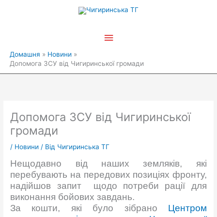
Перейти
Головне
до
вмісту
меню
Домашня
Новини
Допомога ЗСУ від Чигиринської громади
Допомога ЗСУ від Чигиринської
громади
/
Новини
/ Від
Чигиринська ТГ
Нещодавно від наших земляків, які
перебувають на передових позиціях фронту,
надійшов запит щодо потреби рації для
виконання бойових завдань.
За кошти, які було зібрано
Центром