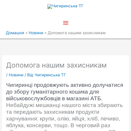
Перейти
Головне
до
вмісту
меню
Домашня
Новини
Допомога нашим захисникам
Допомога нашим захисникам
/
Новини
/ Від
Чигиринська ТГ
Чигиринці продовжують активно долучатися
до збору гуманітарного кошика для
військовослужбовців в магазині АТБ.
Небайдужі мешканці нашого міста збирають
та передають захисникам продукти
харчування: крупи, олію, яйця, хліб, печиво,
яблука, консерви, тощо. В черговий раз