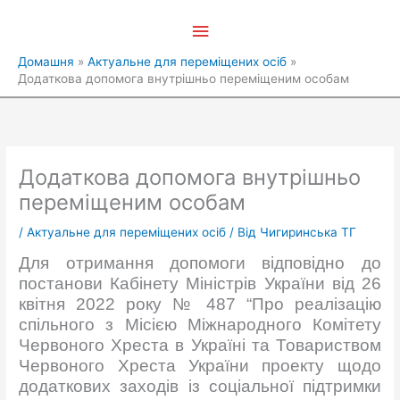
Перейти
Головне
до
вмісту
меню
Домашня
Актуальне для переміщених осіб
Додаткова допомога внутрішньо переміщеним особам
Додаткова допомога внутрішньо
переміщеним особам
/
Актуальне для переміщених осіб
/ Від
Чигиринська ТГ
Для отримання допомоги відповідно до
постанови Кабінету Міністрів України від 26
квітня 2022 року № 487 “Про реалізацію
спільного з Місією Міжнародного Комітету
Червоного Хреста в Україні та Товариством
Червоного Хреста України проекту щодо
додаткових заходів із соціальної підтримки