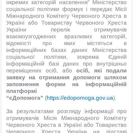
окремих категорій населення” Міністерство
соціальної політики формує і передає Місії
Міжнародного Комітету Червоного Хреста в
Україні або Товариству Червоного Хреста
України перелік отримувачів
взаємоузгоджених вразливих категорій,
відомості про яких містяться в
інформаційних базах даних Міністерства
соціальної політики, зокрема Єдиній
інформаційній базі даних про внутрішньо
переміщених осіб, або
осіб, які подали
заявку на отримання допомоги шляхом
заповнення форми на інформаційній
платформі
“єДопомога”
(
https://edopomoga.gov.ua
).
За результатами розгляду інформації про
отримувачів Місія Міжнародного Комітету
Червоного Хреста в Україні або Товариство
Червоного Хреста України на підставі