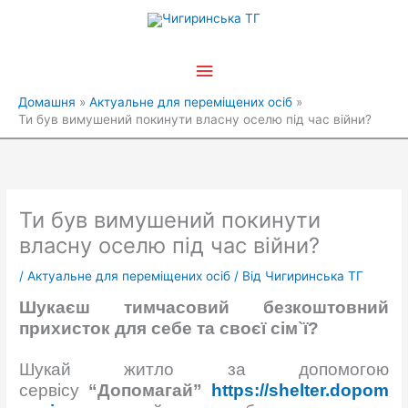
Перейти
Головне
до
вмісту
меню
Домашня
Актуальне для переміщених осіб
Ти був вимушений покинути власну оселю під час війни?
Ти був вимушений покинути
власну оселю під час війни?
/
Актуальне для переміщених осіб
/ Від
Чигиринська ТГ
Шукаєш тимчасовий безкоштовний
прихисток для себе та своєї сім`ї?
Шукай житло за допомогою
сервісу
“Допомагай”
https://shelter.dopom