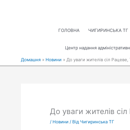
Перейти
до
вмісту
ГОЛОВНА
ЧИГИРИНСЬКА ТГ
Центр надання адміністративн
Домашня
Новини
До уваги жителів сіл Рацеве, 
До уваги жителів сіл
/
Новини
/ Від
Чигиринська ТГ