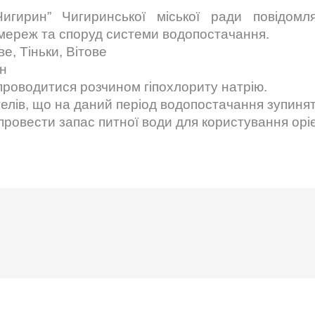
игирин” Чигиринської міської ради п
овідомл
мереж та споруд системи водопостачання.
е, Тіньки, Вітове
ин
роводитися розчином гіпохлориту натрію.
елів, що на даний період водопостачання зупинят
ровести запас питної води для користування оріє