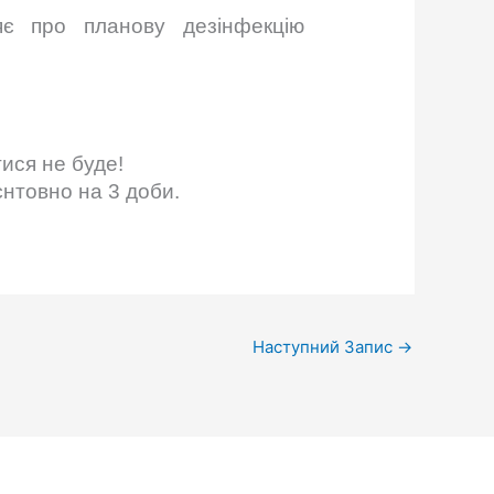
яє
про планову дезінфекцію
ися не буде!
нтовно на 3 доби.
Наступний Запис
→