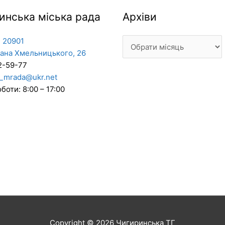
Архіви
инська міська рада
Архіви
 20901
дана Хмельницького, 26
2-59-77
_mrada@ukr.net
боти: 8:00 – 17:00
Copyright © 2026
Чигиринська ТГ