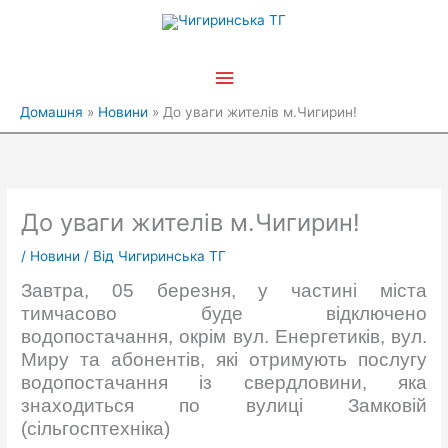
Перейти
Головне
до
вмісту
меню
Домашня
Новини
До уваги жителів м.Чигирин!
До уваги жителів м.Чигирин!
/
Новини
/ Від
Чигиринська ТГ
Завтра, 05 березня, у частині міста
тимчасово буде відключено
водопостачання, окрім вул. Енергетиків, вул.
Миру та абонентів, які отримують послугу
водопостачання із свердловини, яка
знаходиться по вулиці Замковій
(сільгосптехніка)