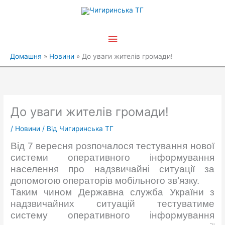
Перейти
Головне
до
вмісту
меню
Домашня
Новини
До уваги жителів громади!
До уваги жителів громади!
/
Новини
/ Від
Чигиринська ТГ
Від 7 вересня розпочалося тестування нової
системи оперативного інформування
населення про надзвичайні ситуації за
допомогою операторів мобільного зв’язку.
Таким чином Державна служба України з
надзвичайних ситуацій тестуватиме
систему оперативного інформування