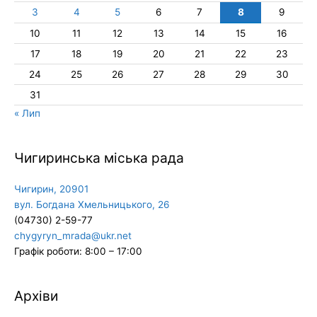
3
4
5
6
7
8
9
10
11
12
13
14
15
16
17
18
19
20
21
22
23
24
25
26
27
28
29
30
31
« Лип
Чигиринська міська рада
Чигирин, 20901
вул. Богдана Хмельницького, 26
(04730) 2-59-77
chygyryn_mrada@ukr.net
Графік роботи: 8:00 – 17:00
Архіви
Архіви