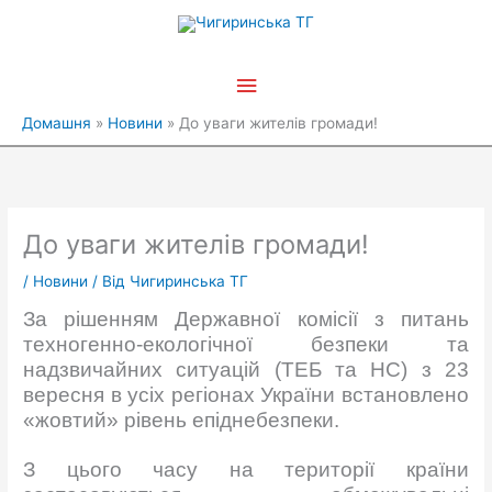
Перейти
Головне
до
вмісту
меню
Домашня
Новини
До уваги жителів громади!
До уваги жителів громади!
/
Новини
/ Від
Чигиринська ТГ
За рішенням Державної комісії з питань
техногенно-екологічної безпеки та
надзвичайних ситуацій (ТЕБ та НС) з 23
вересня в усіх регіонах України встановлено
«жовтий» рівень епіднебезпеки.
З цього часу на території країни