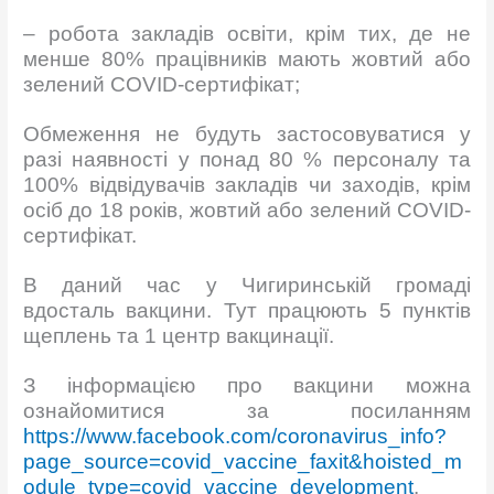
– робота закладів освіти, крім тих, де не
менше 80% працівників мають жовтий або
зелений COVID-сертифікат;
Обмеження не будуть застосовуватися у
разі наявності у понад 80 % персоналу та
100% відвідувачів закладів чи заходів, крім
осіб до 18 років, жовтий або зелений COVID-
сертифікат.
В даний час у Чигиринській громаді
вдосталь вакцини. Тут працюють 5 пунктів
щеплень та 1 центр вакцинації.
З інформацією про вакцини можна
ознайомитися за посиланням
https://www.facebook.com/coronavirus_info?
page_source=covid_vaccine_faxit&hoisted_m
odule_type=covid_vaccine_development
.