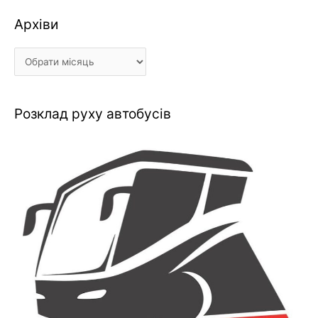
Архіви
Архіви
Розклад руху автобусів