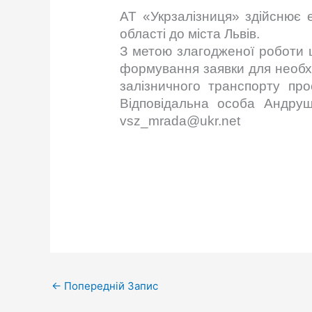
АТ «Укрзалізниця» здійснює е
області до міста Львів.
З метою злагодженої роботи щ
формування заявки для необхі
залізничного транспорту про
Відповідальна особа Андруще
vsz_mrada@ukr.net
←
Попередній Запис