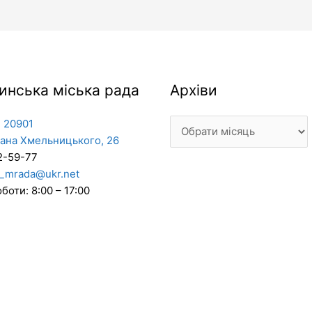
Архіви
инська міська рада
Архіви
 20901
дана Хмельницького, 26
2-59-77
_mrada@ukr.net
боти: 8:00 – 17:00