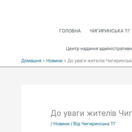
Перейти
до
вмісту
ГОЛОВНА
ЧИГИРИНСЬКА ТГ
Центр надання адміністративн
Домашня
Новини
До уваги жителів Чигиринсько
До уваги жителів Чиг
/
Новини
/ Від
Чигиринська ТГ