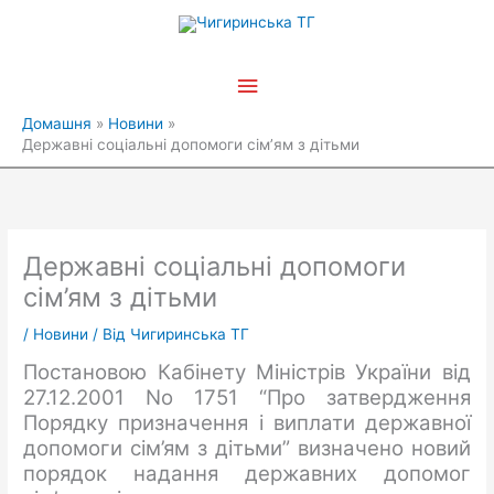
Перейти
Головне
до
вмісту
меню
Домашня
Новини
Державні соціальні допомоги сім’ям з дітьми
Державні соціальні допомоги
сім’ям з дітьми
/
Новини
/ Від
Чигиринська ТГ
Постановою Кабінету Міністрів України від
27.12.2001 No 1751 “Про затвердження
Порядку призначення і виплати державної
допомоги сім’ям з дітьми” визначено новий
порядок надання державних допомог