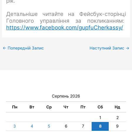
рік.
Детальніше читайте на Фейсбук-сторінці
Головного управління за покликанням:
https://www.facebook.com/gupfuCherkassy/
←
Попередній Запис
Наступний Запис
→
Серпень 2026
Пн
Вт
Ср
Чт
Пт
Сб
Нд
1
2
3
4
5
6
7
8
9