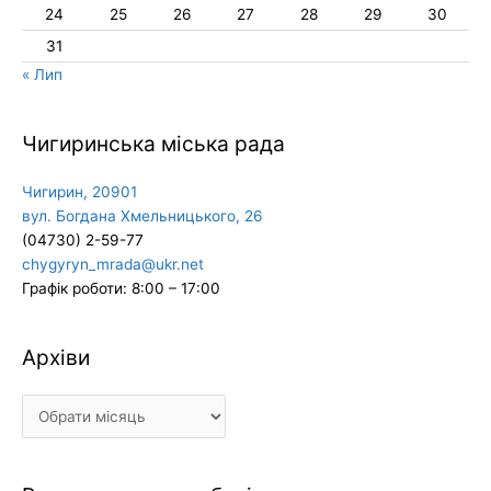
24
25
26
27
28
29
30
31
« Лип
Чигиринська міська рада
Чигирин, 20901
вул. Богдана Хмельницького, 26
(04730) 2-59-77
chygyryn_mrada@ukr.net
Графік роботи: 8:00 – 17:00
Архіви
Архіви