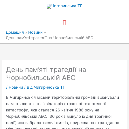
Перейти
Головне
до
вмісту
меню
Домашня
Новини
День пам’яті трагедії на Чорнобильській АЕС
День пам’яті трагедії на
Чорнобильській АЕС
/
Новини
/ Від
Чигиринська ТГ
В Чигиринській міській територіальній громаді вшанували
пам’ять
жертв та ліквідаторів страшної техногенної
катастрофи, яка сталася 26 квітня 1986 року на
Чорнобильській АЕС. 36 років
минуло із дня трагічної
події, яка забрала тисячі життів, прирекла на страждання