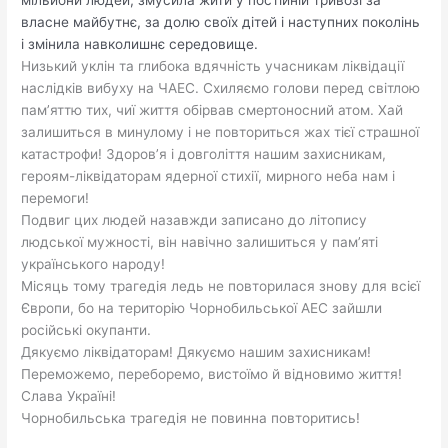
мільйони людей, змусила жити у постійній тривозі за
власне майбутнє, за долю своїх дітей і наступних поколінь
і змінила навколишнє середовище.
Низький уклін та глибока вдячність учасникам ліквідації
наслідків вибуху на ЧАЕС. Схиляємо голови перед світлою
пам’яттю тих, чиї життя обірвав смертоносний атом. Хай
залишиться в минулому і не повториться жах тієї страшної
катастрофи! Здоров’я і довголіття нашим захисникам,
героям-ліквідаторам ядерної стихії, мирного неба нам і
перемоги!
Подвиг цих людей назавжди записано до літопису
людської мужності, він навічно залишиться у пам’яті
українського народу!
Місяць тому трагедія ледь не повторилася знову для всієї
Європи, бо на територію Чорнобильської АЕС зайшли
російські окупанти.
Дякуємо ліквідаторам! Дякуємо нашим захисникам!
Переможемо, переборемо, вистоїмо й відновимо життя!
Слава Україні!
Чорнобильська трагедія не повинна повторитись!