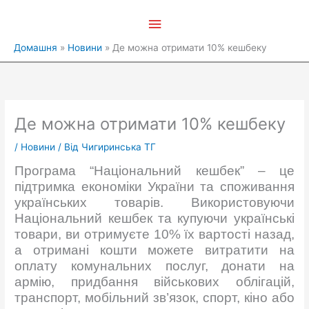
Перейти
Головне
до
вмісту
меню
Домашня
Новини
Де можна отримати 10% кешбеку
Де можна отримати 10% кешбеку
/
Новини
/ Від
Чигиринська ТГ
Програма “Національний кешбек” – це
підтримка економіки України та споживання
українських товарів. Використовуючи
Національний кешбек та купуючи українські
товари, ви отримуєте 10% їх вартості назад,
а отримані кошти можете витратити на
оплату комунальних послуг, донати на
армію, придбання військових облігацій,
транспорт, мобільний зв’язок, спорт, кіно або