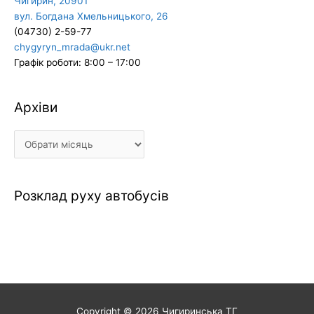
Чигирин, 20901
вул. Богдана Хмельницького, 26
(04730) 2-59-77
chygyryn_mrada@ukr.net
Графік роботи: 8:00 – 17:00
Архіви
Архіви
Розклад руху автобусів
Copyright © 2026
Чигиринська ТГ