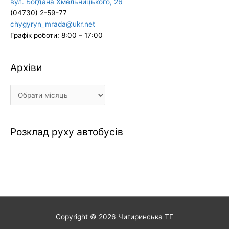
вул. Богдана Хмельницького, 26
(04730) 2-59-77
chygyryn_mrada@ukr.net
Графік роботи: 8:00 – 17:00
Архіви
Архіви
Розклад руху автобусів
Copyright © 2026
Чигиринська ТГ