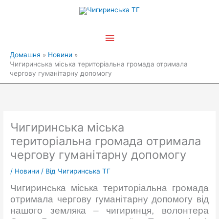
Перейти
Головне
до
вмісту
меню
Домашня
Новини
Чигиринська міська територіальна громада отримала
чергову гуманітарну допомогу
Чигиринська міська
територіальна громада отримала
чергову гуманітарну допомогу
/
Новини
/ Від
Чигиринська ТГ
Чигиринська міська територіальна громада
отримала чергову гуманітарну допомогу від
нашого земляка – чигиринця, волонтера