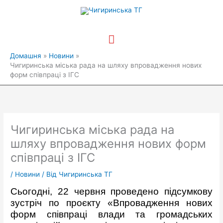
Перейти
Головне
до
вмісту
меню
Домашня
Новини
Чигиринська міська рада на шляху впровадження нових
форм співпраці з ІГС
Чигиринська міська рада на
шляху впровадження нових форм
співпраці з ІГС
/
Новини
/ Від
Чигиринська ТГ
Сьогодні, 22 червня проведено підсумкову
зустріч по проєкту «Впровадження нових
форм співпраці влади та громадських