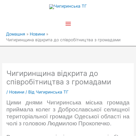
Перейти
Головне
до
вмісту
меню
Домашня
Новини
Чигиринщина відкрита до співробітництва з громадами
Чигиринщина відкрита до
співробітництва з громадами
/
Новини
/ Від
Чигиринська ТГ
Цими днями Чигиринська міська громада
приймала колег з Доброславської селищної
територіальної громади Одеської області на
чолі з головою Людмилою Прокопечко.