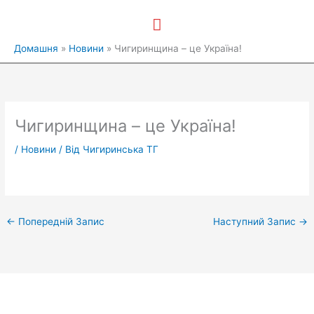
Перейти
Головне
до
вмісту
меню
Домашня
Новини
Чигиринщина – це Україна!
Чигиринщина – це Україна!
/
Новини
/ Від
Чигиринська ТГ
←
Попередній Запис
Наступний Запис
→