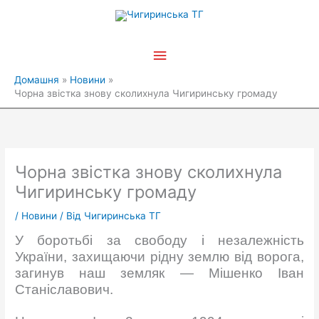
Перейти
Головне
до
вмісту
меню
Домашня
Новини
Чорна звістка знову сколихнула Чигиринську громаду
Чорна звістка знову сколихнула
Чигиринську громаду
/
Новини
/ Від
Чигиринська ТГ
У боротьбі за свободу і незалежність
України, захищаючи рідну землю від ворога,
загинув наш земляк — Мішенко Іван
Станіславович.