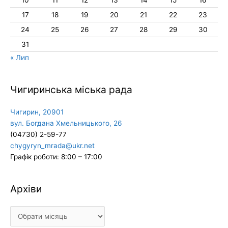
17
18
19
20
21
22
23
24
25
26
27
28
29
30
31
« Лип
Чигиринська міська рада
Чигирин, 20901
вул. Богдана Хмельницького, 26
(04730) 2-59-77
chygyryn_mrada@ukr.net
Графік роботи: 8:00 – 17:00
Архіви
Архіви