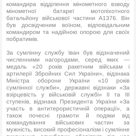
командира відділення мінометного взводу
мінометної батареї мотопіхотного
батальйону військової частини А1376. Він
був досвідченим воїном, відповідальним
командиром та надійною опорою для своїх
побратимів.
За сумлінну службу Іван був відзначений
численними нагородами, серед яких —
медаль «20 років ракетним військам і
артилерії Збройних Сил України», відзнака
Міністра оборони України «10 років
сумлінної служби», державні відзнаки «За
взірцевість у військовій службі» II та III
ступенів, відзнака Президента України «За
участь в антитерористичній операції», а
також почесні грамоти й подяки від
командування військових частин за
мужність, високий професіоналізм і сумлінне