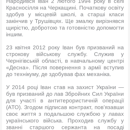
Народився Іван 2 лютого 1994 року в селі
Красносілля на Черкащині. Початкову освіту
здобув у місцевій школі, а старші класи
закінчив у Трушівцях. Ще змалку вирізнявся
щирістю, добротою та готовністю допомогти
іншим.
23 квітня 2012 року Іван був призваний на
строкову військову службу. Служив у
Чернігівській області, в навчальному центрі
«Десна». Після повернення з армії вступив
до технікуму, де здобував фах механіка.
У 2014 році Іван став на захист України —
був призваний до лав Збройних Сил України
для участі в антитерористичній операції
(АТО). Згодом підписав контракт, пов’язавши
своє життя з подальшою службою у лавах
українського війська. Проходив службу у
званні старшого сержанта на посаді