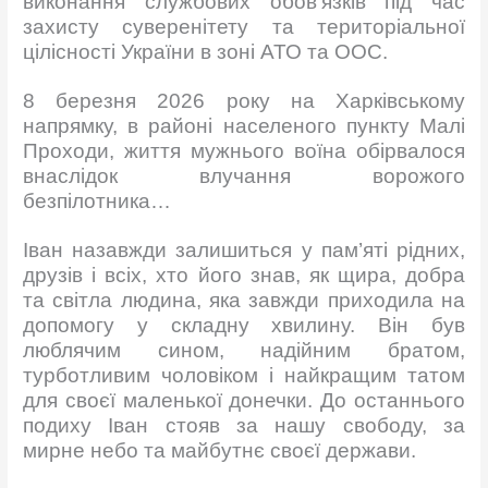
виконання службових обов’язків під час
захисту суверенітету та територіальної
цілісності України в зоні АТО та ООС.
8 березня 2026 року на Харківському
напрямку, в районі населеного пункту Малі
Проходи, життя мужнього воїна обірвалося
внаслідок влучання ворожого
безпілотника…
Іван назавжди залишиться у пам’яті рідних,
друзів і всіх, хто його знав, як щира, добра
та світла людина, яка завжди приходила на
допомогу у складну хвилину. Він був
люблячим сином, надійним братом,
турботливим чоловіком і найкращим татом
для своєї маленької донечки. До останнього
подиху Іван стояв за нашу свободу, за
мирне небо та майбутнє своєї держави.