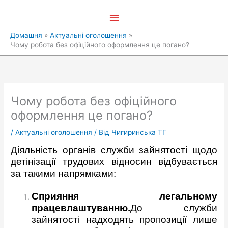
Перейти
Головне
до
вмісту
меню
Домашня
Актуальні оголошення
Чому робота без офіційного оформлення це погано?
Чому робота без офіційного
оформлення це погано?
/
Актуальні оголошення
/ Від
Чигиринська ТГ
Діяльність органів служби зайнятості щодо
детінізації трудових відносин відбувається
за такими напрямками:
Сприяння легальному
працевлаштуванню.
До служби
зайнятості надходять пропозиції лише