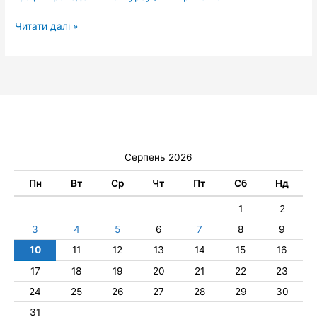
вакантних
посад
Читати далі »
в
Чигиринській
міській
раді
Серпень 2026
Пн
Вт
Ср
Чт
Пт
Сб
Нд
1
2
3
4
5
6
7
8
9
10
11
12
13
14
15
16
17
18
19
20
21
22
23
24
25
26
27
28
29
30
31