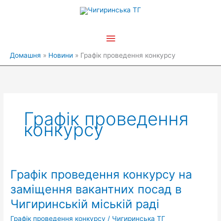
Перейти
Головне
до
вмісту
меню
Домашня
Новини
Графік проведення конкурсу
Графік проведення
конкурсу
Графік проведення конкурсу на
Графік
проведення
заміщення вакантних посад в
конкурсу
Чигиринській міській раді
на
заміщення
Графік проведення конкурсу
/
Чигиринська ТГ