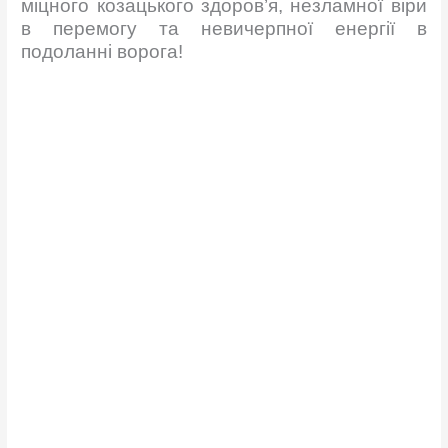
міцного козацького здоров’я, незламної віри
в перемогу та невичерпної енергії в
подоланні ворога!