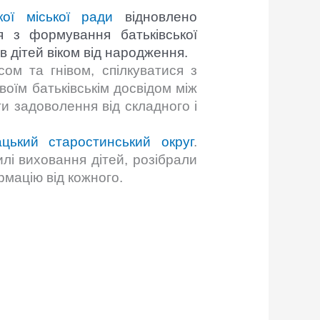
ої міської ради
відновлено
я з формування батьківської
в дітей віком від народження.
ом та гнівом, спілкуватися з
воїм батьківськім досвідом між
и задоволення від складного і
цький старостинський округ
.
илі виховання дітей, розібрали
рмацію від кожного.