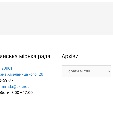
Архіви
инська міська рада
Архіви
 20901
дана Хмельницького, 26
2-59-77
_mrada@ukr.net
боти: 8:00 – 17:00