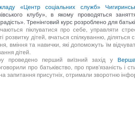
кладу «Центр соціальних служб» Чигиринськ
ківського клубу», в якому проводяться занятт
 радість». Тренінговий курс розроблено для батькі
чаються піклуватися про себе, управляти стрес
 розвитку дітей, вчаться спілкуванню, діляться с
я, вміння та навички, які допоможуть їм відчуват
ання дітей.
ру проведено перший виїзний захід у
Верша
оворили про батьківство, про прив’язаність і ст
и на запитання присутніх, отримали зворотню інфо