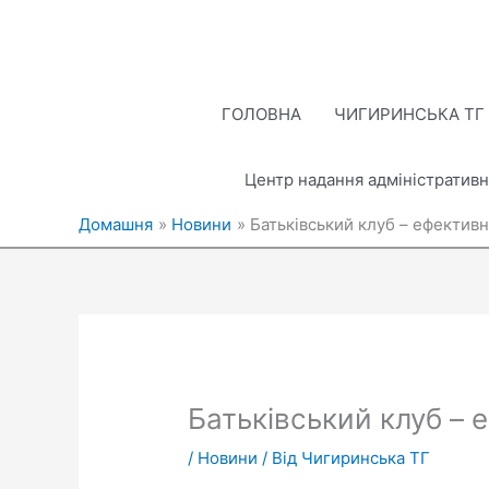
Перейти
до
вмісту
ГОЛОВНА
ЧИГИРИНСЬКА ТГ
Центр надання адміністративн
Домашня
Новини
Батьківський клуб – ефектив
Батьківський клуб –
/
Новини
/ Від
Чигиринська ТГ