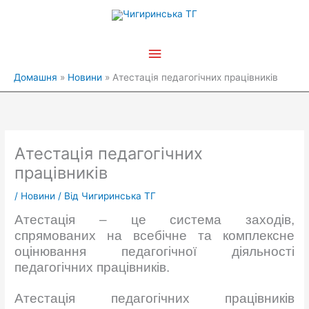
Перейти
Головне
до
вмісту
меню
Домашня
Новини
Атестація педагогічних працівників
Атестація педагогічних
працівників
/
Новини
/ Від
Чигиринська ТГ
Атестація – це система заходів,
спрямованих на всебічне та комплексне
оцінювання педагогічної діяльності
педагогічних працівників.
Атестація педагогічних працівників