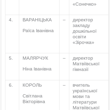
«Сонечко»
4.
ВАРАНІЦЬКА
–
директор
закладу
Раїса Іванівна
дошкільної
освіти
«Зірочка»
5.
МАЛЯРЧУК
–
директор
Матвіївської
Ніна Іванівна
гімназії
6.
КОРОЛЬ
–
вчитель
української
Світлана
мови та
Вікторівна
літератури
Матвіївської