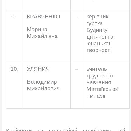
9.
КРАВЧЕНКО
–
керівник
гуртка
Марина
Будинку
Михайлівна
дитячої та
юнацької
творчості
10.
УЛЯНИЧ
–
вчитель
трудового
Володимир
навчання
Михайлович
Матвіївської
гімназії
Керівники та педагогічні працівники, які