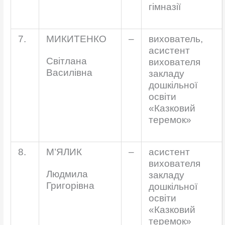
гімназії
7.
МИКИТЕНКО
–
вихователь,
асистент
Світлана
вихователя
Василівна
закладу
дошкільної
освіти
«Казковий
теремок»
8.
М’ЯЛИК
–
асистент
вихователя
Людмила
закладу
Григорівна
дошкільної
освіти
«Казковий
теремок»