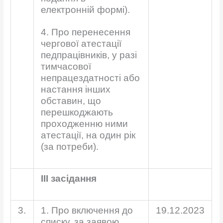
електронній формі).
4. Про перенесення
чергової атестації
педпрацівників, у разі
тимчасової
непрацездатності або
настання інших
обставин, що
перешкоджають
проходженню ними
атестації, на один рік
(за потреби).
ІІІ засідання
3.
1. Про включення до
19.12.2023
списку, за заявою,