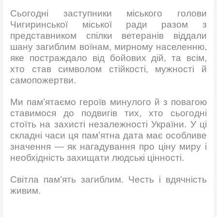
Сьогодні заступники міського голови
Чигиринської міської ради разом з
представником спілки ветеранів віддали
шану загиблим воїнам, мирному населенню,
яке постраждало від бойових дій, та всім,
хто став символом стійкості, мужності й
самопожертви.
Ми пам’ятаємо героїв минулого й з повагою
ставимося до подвигів тих, хто сьогодні
стоїть на захисті незалежності України. У ці
складні часи ця памʼятна дата має особливе
значення — як нагадування про ціну миру і
необхідність захищати людські цінності.
Світла пам’ять загиблим. Честь і вдячність
живим.