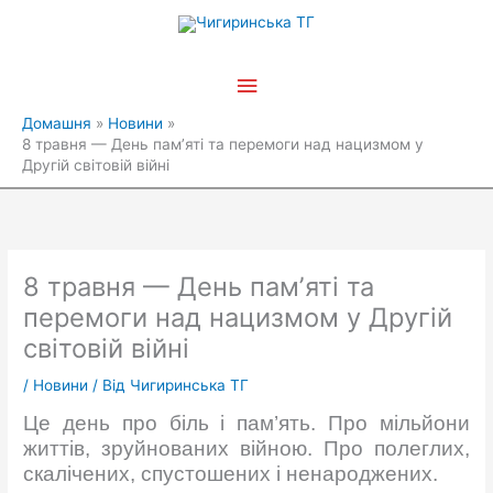
Перейти
Головне
до
вмісту
меню
Домашня
Новини
8 травня — День памʼяті та перемоги над нацизмом у
Другій світовій війні
8 травня — День памʼяті та
перемоги над нацизмом у Другій
світовій війні
/
Новини
/ Від
Чигиринська ТГ
Це день про біль і пам’ять. Про мільйони
життів, зруйнованих війною. Про полеглих,
скалічених, спустошених і ненароджених.