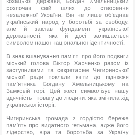
козацької держави, Богдан Хмельницький
розпочав свій шлях до створення
незалежної України. Він не лише об’єднав
український народ у боротьбі за свободу,
але й заклав фундамент української
державності, яка й досі залишається
символом нашої національної ідентичності.
В знак вшанування пам’яті про його подвиги
міський голова Віктор Харченко разом із
заступниками та секретарем Чигиринської
міської ради поклали квіти до підніжжя
пам’ятника Богдану Хмельницькому на
Замковій горі. Цей жест символізує нашу
вдячність і повагу до людини, яка змінила хід
української історії.
Чигиринська громада з гордістю береже
пам’ять про видатного гетьмана, адже його
лідерство, віра та боротьба за Україну