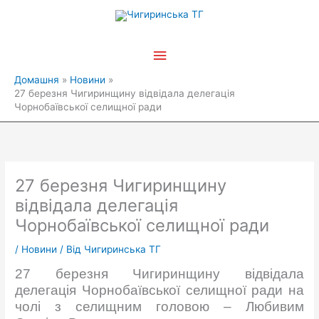
Перейти
Головне
до
вмісту
меню
Домашня
Новини
27 березня Чигиринщину відвідала делегація
Чорнобаївської селищної ради
27 березня Чигиринщину
відвідала делегація
Чорнобаївської селищної ради
/
Новини
/ Від
Чигиринська ТГ
27 березня Чигиринщину відвідала
делегація Чорнобаївської селищної ради на
чолі з селищним головою – Любивим