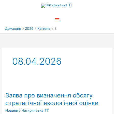
Перейти
Головне
до
вмісту
меню
Домашня
2026
Квітень
8
08.04.2026
Заява
про
Заява про визначення обсягу
визначення
обсягу
стратегічної екологічної оцінки
стратегічної
Новини
/
Чигиринська ТГ
екологічної