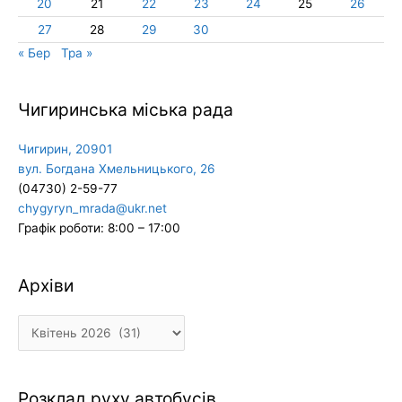
20
21
22
23
24
25
26
27
28
29
30
« Бер
Тра »
Чигиринська міська рада
Чигирин, 20901
вул. Богдана Хмельницького, 26
(04730) 2-59-77
chygyryn_mrada@ukr.net
Графік роботи: 8:00 – 17:00
Архіви
Архіви
Розклад руху автобусів