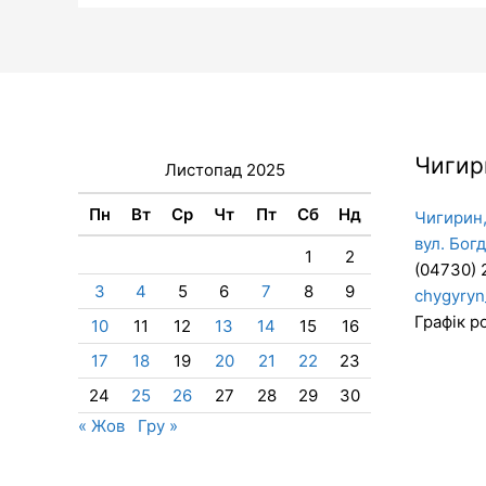
13.11.2025
Чигир
Листопад 2025
Пн
Вт
Ср
Чт
Пт
Сб
Нд
Чигирин,
вул. Бог
1
2
(04730) 
3
4
5
6
7
8
9
chygyryn
Графік ро
10
11
12
13
14
15
16
17
18
19
20
21
22
23
24
25
26
27
28
29
30
« Жов
Гру »