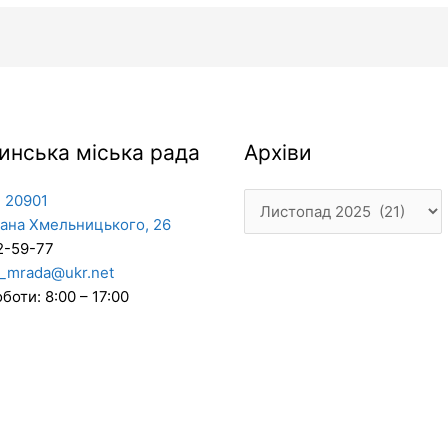
Архіви
инська міська рада
Архіви
 20901
дана Хмельницького, 26
2-59-77
_mrada@ukr.net
боти: 8:00 – 17:00