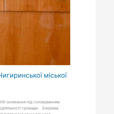
Чигиринської міської
VIII скликання під головуванням
єдіяльності громади. Зокрема,