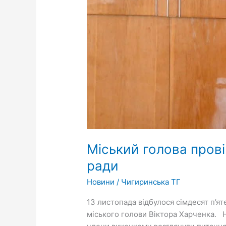
Міський голова прові
ради
Новини
/
Чигиринська ТГ
13 листопада відбулося сімдесят п’ят
міського голови Віктора Харченка. 