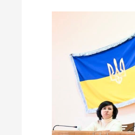
Міський
голова
провів
засідання
виконавчого
комітету
Чигиринської
міської
ради