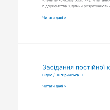
члени виконкому розглянули питання 
підприємства “Єдиний розрахунковий
Читати далі »
Засідання
Засідання постійної к
постійної
Відео
/
Чигиринська ТГ
комісії
з
Читати далі »
соціально
гуманітарних
питань
від