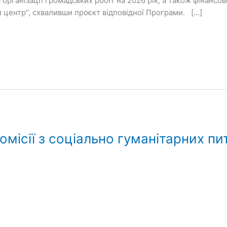
організації громадських робіт на 2026 рік, а також фінансо
 центр”, схваливши проєкт відповідної Програми. […]
омісії з соціально гуманітарних пит