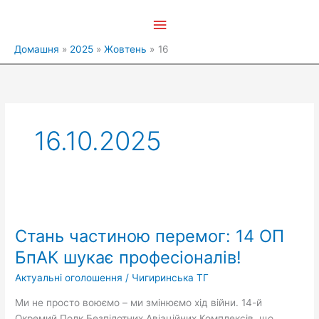
Перейти
Головне
до
вмісту
меню
Домашня
2025
Жовтень
16
16.10.2025
Стань
частиною
Стань частиною перемог: 14 ОП
перемог:
14
БпАК шукає професіоналів!
ОП
Актуальні оголошення
/
Чигиринська ТГ
БпАК
шукає
Ми не просто воюємо – ми змінюємо хід війни. 14-й
професіоналів!
Окремий Полк Безпілотних Авіаційних Комплексів, що