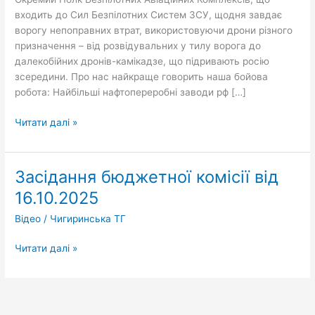
входить до Сил Безпілотних Систем ЗСУ, щодня завдає
ворогу непоправних втрат, використовуючи дрони різного
призначення – від розвідувальних у тилу ворога до
далекобійних дронів-камікадзе, що підривають росію
зсередини. Про нас найкраще говорить наша бойова
робота: Найбільші нафтопереробні заводи рф […]
Читати далі »
Засідання бюджетної комісії від
Засідання
бюджетної
16.10.2025
комісії
Відео
/
Чигиринська ТГ
від
16.10.2025
Читати далі »