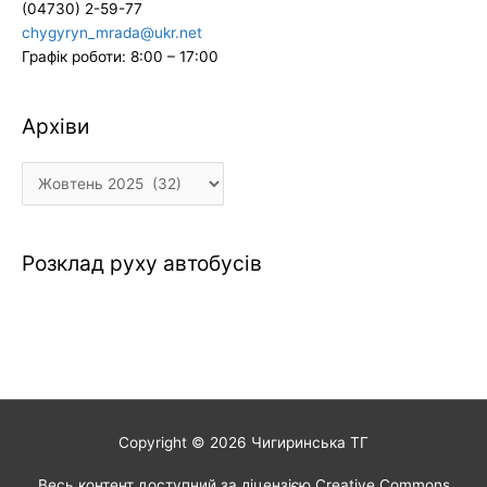
(04730) 2-59-77
chygyryn_mrada@ukr.net
Графік роботи: 8:00 – 17:00
Архіви
Архіви
Розклад руху автобусів
Copyright © 2026
Чигиринська ТГ
Весь контент доступний за ліцензією Creative Commons