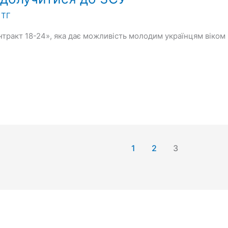
 ТГ
ракт 18-24», яка дає можливість молодим українцям віком в
1
2
3