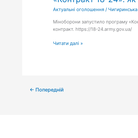
як
Актуальні оголошення
/
Чигиринська
долучитися
до
Міноборони запустило програму «Конт
ЗСУ
контракт. https://18-24.army.gov.ua/
Читати далі »
←
Попередній