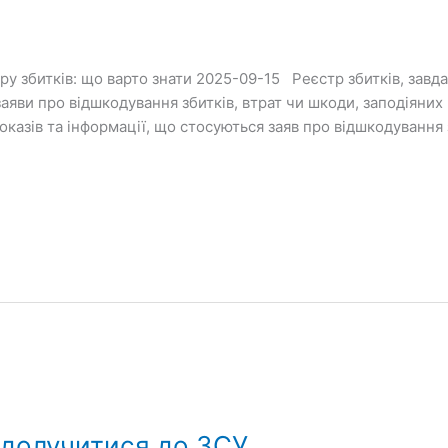
у збитків: що варто знати 2025-09-15 Реєстр збитків, завда
аяви про відшкодування збитків, втрат чи шкоди, заподіяних 
казів та інформації, що стосуються заяв про відшкодування 
 долучитися до ЗСУ