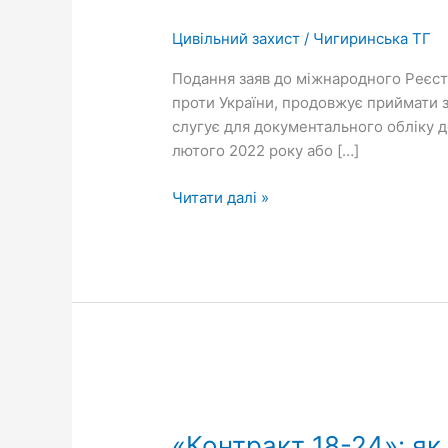
Цивільний захист
/
Чигиринська ТГ
Подання заяв до міжнародного Реєстр
проти України, продовжує приймати з
слугує для документального обліку до
лютого 2022 року або […]
Читати далі »
«Контракт
18-
«Контракт 18-24»: як
24»: