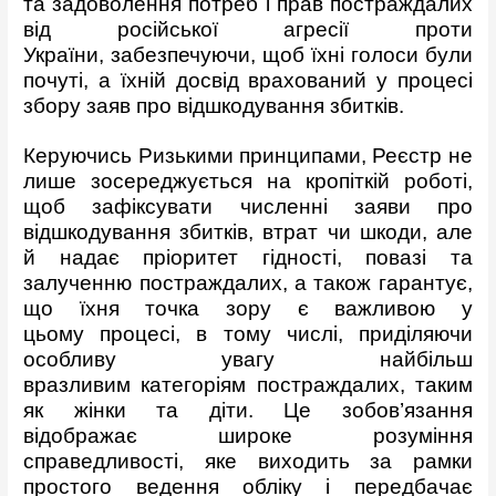
та задоволення потреб і прав постраждалих
від російської агресії проти
України, забезпечуючи, щоб їхні голоси були
почуті, а їхній досвід врахований у процесі
збору заяв про відшкодування збитків.
Керуючись Ризькими принципами, Реєстр не
лише зосереджується на кропіткій роботі,
щоб зафіксувати численні заяви про
відшкодування збитків, втрат чи шкоди, але
й надає пріоритет гідності, повазі та
залученню постраждалих, а також гарантує,
що їхня точка зору є важливою у
цьому процесі, в тому числі, приділяючи
особливу увагу найбільш
вразливим категоріям постраждалих, таким
як жінки та діти. Це зобов’язання
відображає широке розуміння
справедливості, яке виходить за рамки
простого ведення обліку і передбачає