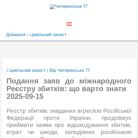
Перейти
Головне
до
вмісту
меню
Домашня
Цивільний захист
/
Цивільний захист
/ Від
Чигиринська ТГ
Подання заяв до міжнародного
Реєстру збитків: що варто знати
2025-09-15
Реєстр збитків, завданих агресією Російської
Федерації проти України, продовжує
приймати заяви про відшкодування збитків,
втрат чи шкоди, заподіяних російською