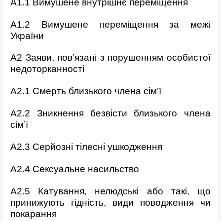
A1.1 Вимушене внутрішнє переміщення
A1.2 Вимушене переміщення за межі
України
A2 Заяви, пов’язані з порушенням особистої
недоторканності
A2.1 Смерть близького члена сім’ї
A2.2 Зникнення безвісти близького члена
сім’ї
A2.3 Серйозні тілесні ушкодження
A2.4 Сексуальне насильство
A2.5 Катування, нелюдські або такі, що
принижують гідність, види
поводження чи
покарання