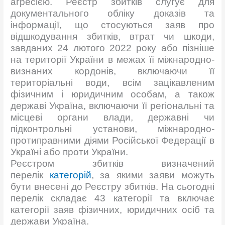
агресією. Реєстр збитків слугує для
документального обліку доказів та
інформації, що стосуються заяв про
відшкодування збитків, втрат чи шкоди,
завданих 24 лютого 2022 року або пізніше
на території України в межах її міжнародно-
визнаних кордонів, включаючи її
територіальні води, всім зацікавленим
фізичним і юридичним особам, а також
державі Україна, включаючи її регіональні та
місцеві органи влади, державні чи
підконтрольні установи, міжнародно-
протиправними діями Російської Федерації в
Україні або проти України.
Реєстром збитків визначений
перелік
категорій
, за якими заяви можуть
бути внесені до Реєстру збитків. На сьогодні
перелік складає 43 категорії та включає
категорії заяв фізичних, юридичних осіб та
держави Україна.