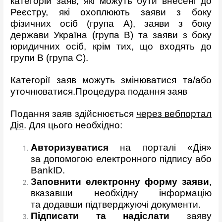
категорій заяв, які можуть бути внесені до
Реєстру, які охоплюють заяви з боку
фізичних осіб (група А), заяви з боку
держави Україна (група В) та заяви з боку
юридичних осіб, крім тих, що входять до
групи В (група С).
Категорії заяв можуть змінюватися та/або
уточнюватися.Процедура подання заяв
Подання заяв здійснюється
через вебпортал
Дія
. Для цього необхідно:
Авторизуватися
на порталі «Дія»
за допомогою електронного підпису або
BankID.
Заповнити електронну форму заяви
,
вказавши необхідну інформацію
та додавши підтверджуючі документи.
Підписати та надіслати
заяву