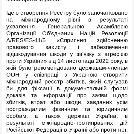
Ідею створення Реєстру було започатковано
на міжнародному рівні в результаті
ухвалення Генеральною Асамблеєю
Організації Об’єднаних Націй Резолюції
A/RES/ES-11/5 «Сприяння здійсненню
правового захисту і забезпечення
відшкодування шкоди у зв’язку з агресією
проти України» від 14 листопада 2022 року, в
якій було рекомендовано державам-членам
ООН у співпраці з Україною створити
міжнародний реєстр збитків, який слугував
би для фіксації в документальній формі
доказів та інформації про заяви щодо
збитків, втрат або шкоди, завданих усім
постраждалим фізичним та юридичним
особам, а також державі Україна, в
результаті міжнародно-протиправних дій
Російської Федерації в Україні або проти неї,