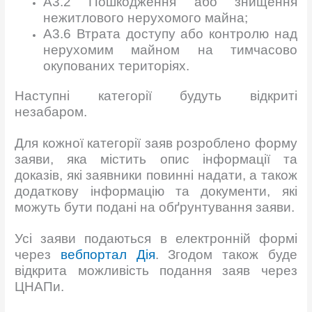
А3.2 Пошкодження або знищення
нежитлового нерухомого майна;
А3.6 Втрата доступу або контролю над
нерухомим майном на тимчасово
окупованих територіях.
Наступні категорії будуть відкриті
незабаром.
Для кожної категорії заяв розроблено форму
заяви, яка містить опис інформації та
доказів, які заявники повинні надати, а також
додаткову інформацію та документи, які
можуть бути подані на обґрунтування заяви.
Усі заяви подаються в електронній формі
через
вебпортал Дія
. Згодом також буде
відкрита можливість подання заяв через
ЦНАПи.