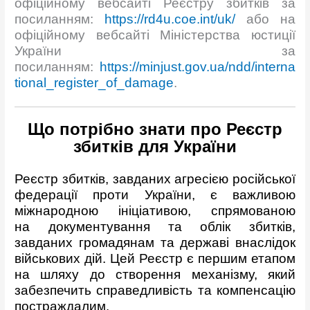
офіційному вебсайті Реєстру збитків за
посиланням:
https://rd4u.coe.int/uk/
або на
офіційному вебсайті Міністерства юстиції
України за
посиланням:
https://minjust.gov.ua/ndd/interna
tional_register_of_damage
.
Що потрібно знати про Реєстр
збитків для України
Реєстр збитків, завданих агресією російської
федерації проти України, є важливою
міжнародною ініціативою, спрямованою
на документування та облік збитків,
завданих громадянам та державі внаслідок
військових дій. Цей Реєстр є першим етапом
на шляху до створення механізму, який
забезпечить справедливість та компенсацію
постраждалим.