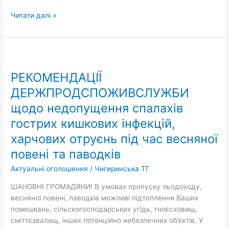
виходять
за
Читати далі »
межі
території
Черкаської
РЕКОМЕНДАЦІЇ
області
ДЕРЖПРОДСПОЖИВСЛУЖБИ
РЕКОМЕНДАЦІЇ
щодо
недопущення
ДЕРЖПРОДСПОЖИВСЛУЖБИ
спалахів
щодо недопущення спалахів
гострих
гострих кишкових інфекцій,
кишкових
інфекцій,
харчових отруєнь під час весняної
харчових
повені та паводків
отруєнь
під
Актуальні оголошення
/
Чигиринська ТГ
час
ШАНОВНІ ГРОМАДЯНИ! В умовах пропуску льодоходу,
весняної
весняної повені, паводків можливі підтоплення Ваших
повені
помешкань, сільскогосподарських угідь, гноєсховищ,
та
сміттєзвалищ, інших потенційно небезпечних об’єктів. У
паводків