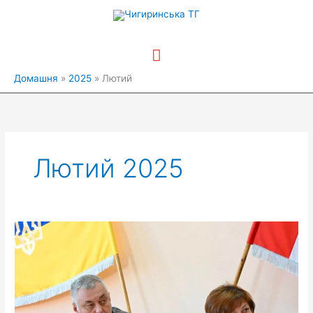
Перейти
Головне
до
вмісту
меню
Домашня
2025
Лютий
Лютий 2025
Проведено
засідання
виконавчого
комітету
Чигиринської
міської