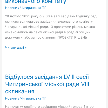
виконавчого комітету
комітету
Новини
/
Чигиринська ТГ
28 лютого 2025 року о 9.00 в залі засідань Будинку рад
скликається чергове засідання виконавчого комітету
Чигиринської міської ради. З проєктами рішень можна
ознайомитись на сайті міської ради в розділі офіційні
документи, або за посиланням: ПРОЄКТИ РІШЕНЬ
Читати далі »
Відбулося
засідання
Відбулося засідання LVIII сесії
LVIII
сесії
Чигиринської міської ради VIІІ
Чигиринської
скликання
міської
ради
Новини
/
Чигиринська ТГ
VIІІ
На початку сесійного засідання міський голова Віктор
скликання