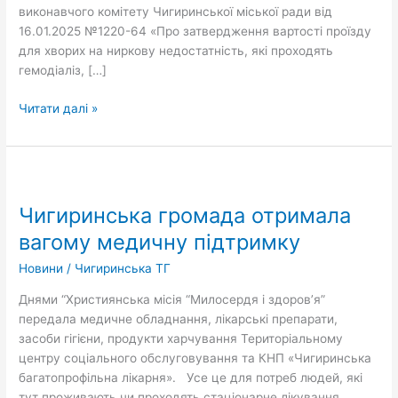
виконавчого комітету Чигиринської міської ради від
16.01.2025 №1220-64 «Про затвердження вартості проїзду
для хворих на ниркову недостатність, які проходять
гемодіаліз, […]
Читати далі »
Чигиринська
громада
Чигиринська громада отримала
отримала
вагому
вагому медичну підтримку
медичну
Новини
/
Чигиринська ТГ
підтримку
Днями “Християнська місія “Милосердя і здоров’я”
передала медичне обладнання, лікарські препарати,
засоби гігієни, продукти харчування Територіальному
центру соціального обслуговування та КНП «Чигиринська
багатопрофільна лікарня». Усе це для потреб людей, які
тут проживають чи проходять стаціонарне лікування.