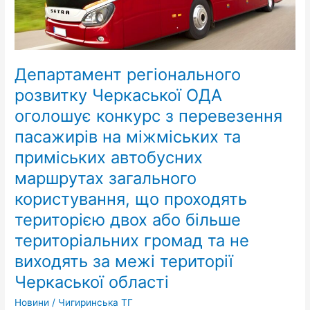
перевезення
пасажирів
на
міжміських
Департамент регіонального
та
приміських
розвитку Черкаської ОДА
автобусних
оголошує конкурс з перевезення
маршрутах
загального
пасажирів на міжміських та
користування,
приміських автобусних
що
маршрутах загального
проходять
територією
користування, що проходять
двох
територією двох або більше
або
територіальних громад та не
більше
територіальних
виходять за межі території
громад
Черкаської області
та
не
Новини
/
Чигиринська ТГ