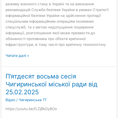
інформації,
режиму воєнного стану в Україні та на виконання
що
рекомендацій Служби безпеки України в рамках Стратегії
може
інформаційної безпеки України на здійснення протидії
завдати
спеціальним інформаційним операціям іноземних
шкоди
спецслужб, та з метою недопущення поширення
національній
інформації, розголошення якої може призвести до
безпеці
обізнаності противника про об’єкти критичної
України
інфраструктури, в тому числі про критичну технологічну
Читати далі »
П’ятдесят восьма сесія
П’ятдесят
восьма
Чигиринської міської ради від
сесія
25.02.2025
Чигиринської
міської
Відео
/
Чигиринська ТГ
ради
https://youtu.be/fLZjBkOyBOo
від
25.02.2025