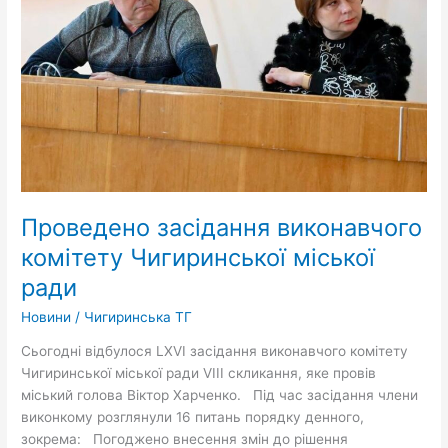
ради
Проведено засідання виконавчого
комітету Чигиринської міської
ради
Новини
/
Чигиринська ТГ
Сьогодні відбулося LXVI засідання виконавчого комітету
Чигиринської міської ради VIII скликання, яке провів
міський голова Віктор Харченко. Під час засідання члени
виконкому розглянули 16 питань порядку денного,
зокрема: Погоджено внесення змін до рішення