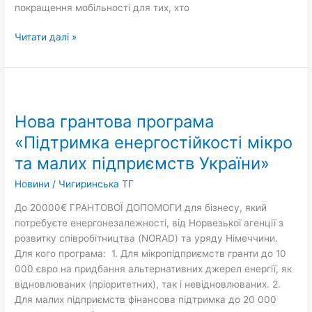
покращення мобільності для тих, хто
Читати далі »
Нова
грантова
Нова грантова програма
програма
«Підтримка
«Підтримка енергостійкості мікро
енергостійкості
та малих підприємств України»
мікро
та
Новини
/
Чигиринська ТГ
малих
До 20000€ ГРАНТОВОЇ ДОПОМОГИ для бізнесу, який
підприємств
потребуєте енергонезалежності, від Норвезької агенції з
України»
розвитку співробітництва (NORAD) та уряду Німеччини.
Для кого програма: 1. Для мікропідприємств гранти до 10
000 євро на придбання альтернативних джерел енергії, як
відновлюваних (пріоритетних), так і невідновлюваних. 2.
Для малих підприємств фінансова підтримка до 20 000