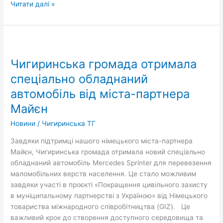
Читати далі »
Чигиринська
громада
Чигиринська громада отримала
отримала
спеціально
спеціально обладнаний
обладнаний
автомобіль від міста-партнера
автомобіль
Майєн
від
міста-
Новини
/
Чигиринська ТГ
партнера
Майєн
Завдяки підтримці нашого німецького міста-партнера
Майєн, Чигиринська громада отримала новий спеціально
обладнаний автомобіль Mercedes Sprinter для перевезення
маломобільних верств населення. Це стало можливим
завдяки участі в проєкті «Покращення цивільного захисту
в муніципальному партнерстві з Україною» від Німецького
товариства міжнародного співробітництва (GIZ). Це
важливий крок до створення доступного середовища та