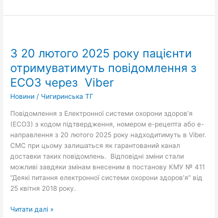
З
20
З 20 лютого 2025 року пацієнти
лютого
2025
отримуватимуть повідомлення з
року
ЕСОЗ через Viber
пацієнти
отримуватимуть
Новини
/
Чигиринська ТГ
повідомлення
Повідомлення з Електронної системи охорони здоровʼя
з
(ЕСОЗ) з кодом підтвердження, номером е-рецепта або е-
ЕСОЗ
направлення з 20 лютого 2025 року надходитимуть в Viber.
через
СМС при цьому залишаться як гарантований канал
Viber
доставки таких повідомлень. Відповідні зміни стали
можливі завдяки змінам внесеним в постанову КМУ № 411
“Деякі питання електронної системи охорони здоров’я” від
25 квітня 2018 року.
Читати далі »