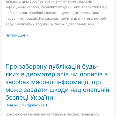
зв’язку з цим зростає ризик виникнення спалахів
інфекційних хвороб, харчових отруєнь. Аби вберегтися від
небезпечних наслідків рекомендуємо дотримуватись
наступних правил. Не використовуйте для питних потреб
воду з відкритих водойм, а також підтоплених або
Читати далі »
Про
заборону
Про заборону публікацій будь-
публікацій
будь-
яких відеоматеріалів чи дописів в
яких
засобах масової інформації, що
відеоматеріалів
може завдати шкоди національній
чи
дописів
безпеці України
в
Новини
/
Чигиринська ТГ
засобах
масової
Враховуючи безпекову ситуацію в умовах правового