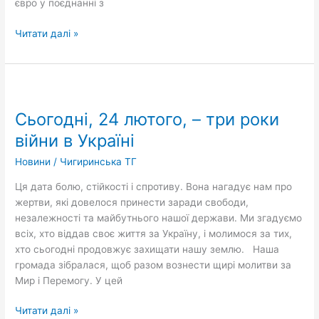
євро у поєднанні з
Читати далі »
Сьогодні,
24
Сьогодні, 24 лютого, – три роки
лютого,
–
війни в Україні
три
Новини
/
Чигиринська ТГ
роки
війни
Ця дата болю, стійкості і спротиву. Вона нагадує нам про
в
жертви, які довелося принести заради свободи,
Україні
незалежності та майбутнього нашої держави. Ми згадуємо
всіх, хто віддав своє життя за Україну, і молимося за тих,
хто сьогодні продовжує захищати нашу землю. Наша
громада зібралася, щоб разом вознести щирі молитви за
Мир і Перемогу. У цей
Читати далі »