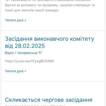
Вдячні за допомогу та підтримку. Цінуємо співпрацю та
поміч для жителів нашої громади.
Читати далі »
Засідання виконавчого комітету
Засідання
виконавчого
від 28.02.2025
комітету
Відео
/
Чигиринська ТГ
від
28.02.2025
https://youtu.be/YFyeg8E3HBM
Читати далі »
Скликається
чергове
Скликається чергове засідання
засідання
виконавчого