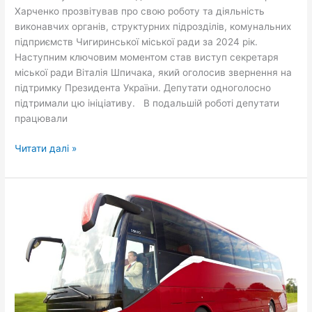
Харченко прозвітував про свою роботу та діяльність
виконавчих органів, структурних підрозділів, комунальних
підприємств Чигиринської міської ради за 2024 рік.
Наступним ключовим моментом став виступ секретаря
міської ради Віталія Шпичака, який оголосив звернення на
підтримку Президента України. Депутати одноголосно
підтримали цю ініціативу. В подальшій роботі депутати
працювали
Читати далі »
Департамент
регіонального
розвитку
Черкаської
ОДА
оголошує
конкурс
з