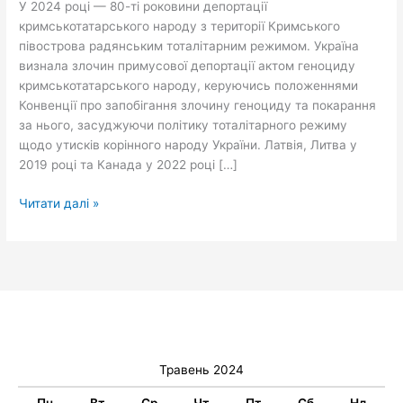
У 2024 році — 80-ті роковини депортації
кримськотатарського народу з території Кримського
півострова радянським тоталітарним режимом. Україна
визнала злочин примусової депортації актом геноциду
кримськотатарського народу, керуючись положеннями
Конвенції про запобігання злочину геноциду та покарання
за нього, засуджуючи політику тоталітарного режиму
щодо утисків корінного народу України. Латвія, Литва у
2019 році та Канада у 2022 році […]
Читати далі »
Травень 2024
Пн
Вт
Ср
Чт
Пт
Сб
Нд