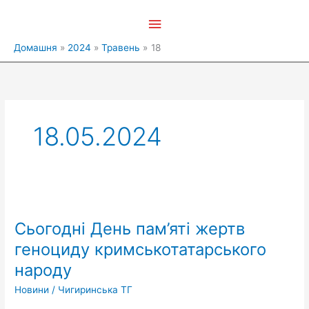
Перейти
Головне
до
вмісту
меню
Домашня
2024
Травень
18
18.05.2024
Сьогодні
День
Сьогодні День пам’яті жертв
пам’яті
жертв
геноциду кримськотатарського
геноциду
народу
кримськотатарського
народу
Новини
/
Чигиринська ТГ