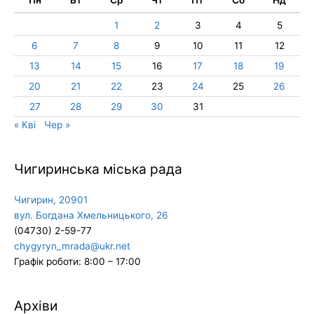
1
2
3
4
5
6
7
8
9
10
11
12
13
14
15
16
17
18
19
20
21
22
23
24
25
26
27
28
29
30
31
« Кві
Чер »
Чигиринська міська рада
Чигирин, 20901
вул. Богдана Хмельницького, 26
(04730) 2-59-77
chygyryn_mrada@ukr.net
Графік роботи: 8:00 – 17:00
Архіви
Архіви