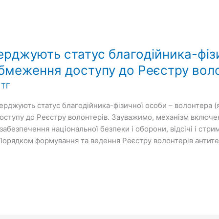
ерджують статус благодійника-фізи
обмеження доступу до Реєстру вол
 ТГ
ерджують статус благодійника-фізичної особи – волонтера 
доступу до Реєстру волонтерів. Зауважимо, механізм включе
 забезпечення національної безпеки і оборони, відсічі і стри
Порядком формування та ведення Реєстру волонтерів антите