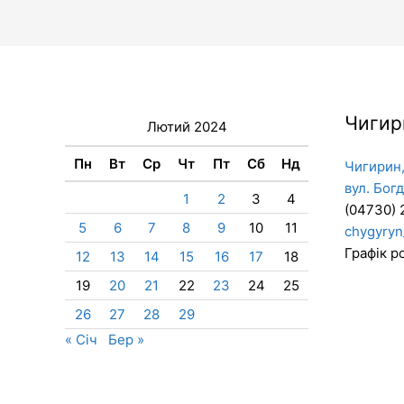
Чигир
Лютий 2024
Пн
Вт
Ср
Чт
Пт
Сб
Нд
Чигирин,
вул. Бог
1
2
3
4
(04730) 
5
6
7
8
9
10
11
chygyryn
Графік ро
12
13
14
15
16
17
18
19
20
21
22
23
24
25
26
27
28
29
« Січ
Бер »