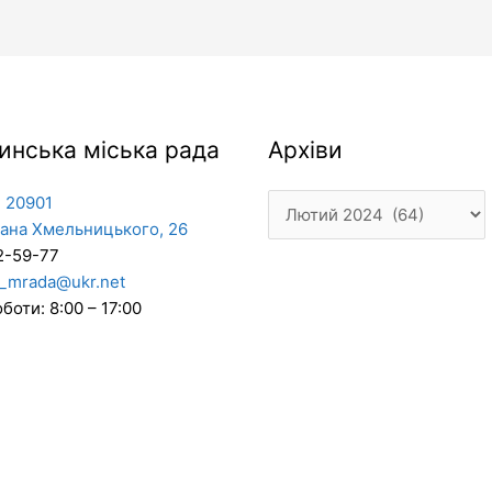
Архіви
инська міська рада
Архіви
 20901
дана Хмельницького, 26
2-59-77
_mrada@ukr.net
боти: 8:00 – 17:00