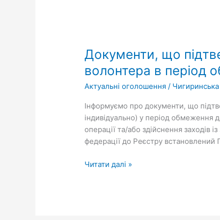
Документи,
що
Документи, що підтв
підтверджують
статус
волонтера в період 
благодійника-
Актуальні оголошення
/
Чигиринська
фізичної
особи
Інформуємо про документи, що підтв
–
індивідуально) у період обмеження 
волонтера
операції та/або здійснення заходів із
в
федерації до Реєстру встановлений 
період
обмеження
Читати далі »
доступу
до
Реєстру
волонтерів