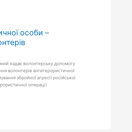
чної особи –
онтерів
(який надає волонтерську допомогу
ння волонтерів антитерористичної
мування збройної агресії російської
рористичної операції