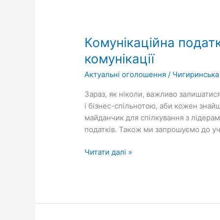
Комунікаційна
податкова
Комунікаційна подат
платформа
–
комунікації
ефективний
Актуальні оголошення
/
Чигиринська
майданчик
для
Зараз, як ніколи, важливо залишатис
комунікації
і бізнес-спільнотою, аби кожен знай
майданчик для спілкування з лідерам
податків. Також ми запрошуємо до уча
Читати далі »