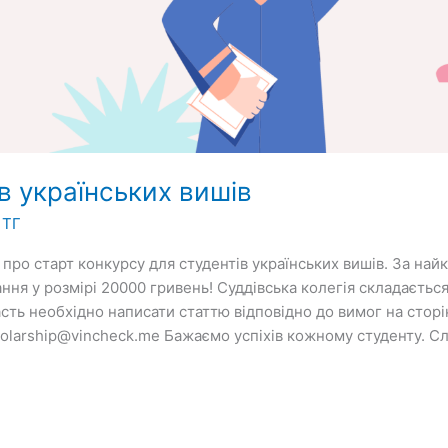
в українських вишів
 ТГ
ро старт конкурсу для студентів українських вишів. За най
ня у розмірі 20000 гривень! Суддівська колегія складається 
ть необхідно написати статтю відповідно до вимог на сторінці
holarship@vincheck.me Бажаємо успіхів кожному студенту. Сла