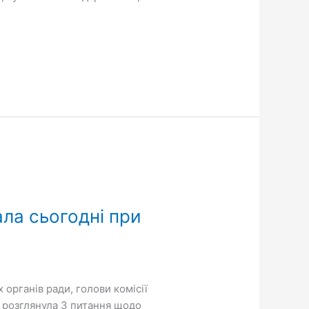
ала сьогодні при
 органів ради, голови комісії
я розглянула 3 питання щодо