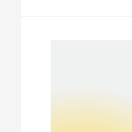
Змінено
режим
роботи
усіх
закладів
громадського
харчування
та
дозвілля
Черкаської
області