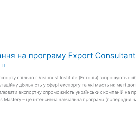
ння на програму Export Consultant
 ТГ
спорту спільно з Visionest Institute (Естонія) запрошують ос
таційну діяльність у сфері експорту та які мають на меті д
илювати експортну спроможність українських компаній на п
nts Mastery – це інтенсивна навчальна програма (попередня н