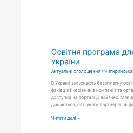
Освітня
програма
Освітня програма для
для
підприємців,
України
які
Актуальні оголошення
/
Чигиринська
прагнуть
долучитися
В Україні запускають безоплатну осв
до
фахівців і керівників компаній та ор
відбудови
доступна на порталі Дія.Бізнес. Мал
України
дізнаються, як шукати партнерів чи ф
Читати далі »