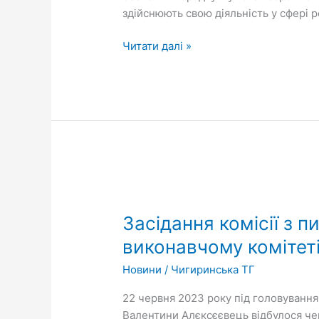
здійснюють свою діяльність у сфері 
Читати далі »
Засідання
комісії
Засідання комісії з 
з
питань
виконавчому комітеті
захисту
Новини
/
Чигиринська ТГ
прав
дитини
22 червня 2023 року під головуванням
працювала
Валентини Алєксєєвець відбулося чер