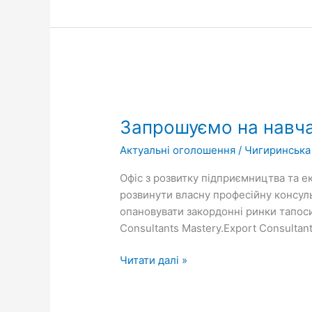
Запрошуємо
на
Запрошуємо на навча
навчання
на
Актуальні оголошення
/
Чигиринська
програму
Export
Офіс з розвитку підприємництва та ек
Consultants
розвинути власну професійну консуль
Mastery
опановувати закордонні ринки тапос
Consultants Mastery.Export Consulta
Читати далі »