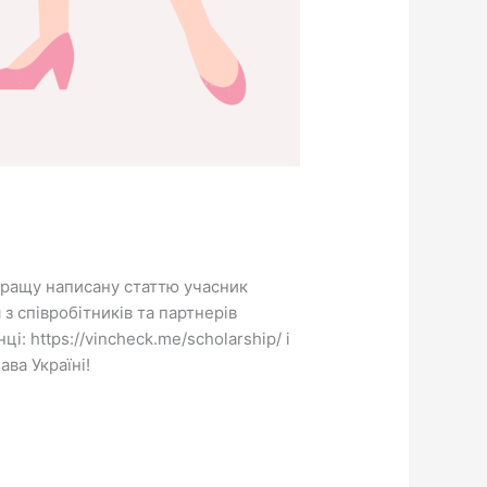
кращу написану статтю учасник
з співробітників та партнерів
: https://vincheck.me/scholarship/ і
ва Україні!