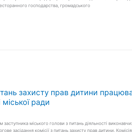
ресторанного господарства, громадського
питань захисту прав дитини працюв
 міської ради
 заступника міського голови з питань діяльності виконавчих
гове засідання комісії з питань захисту прав дитини. Комісі