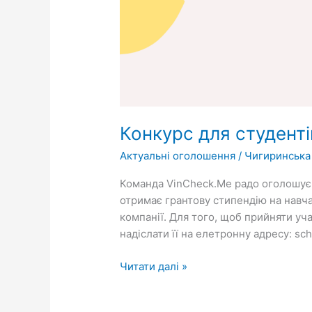
Конкурс для студенті
Актуальні оголошення
/
Чигиринська
Команда VinCheck.Me радо оголошує п
отримає грантову стипендію на навчан
компанії. Для того, щоб прийняти учас
надіслати її на елетронну адресу: sc
Читати далі »