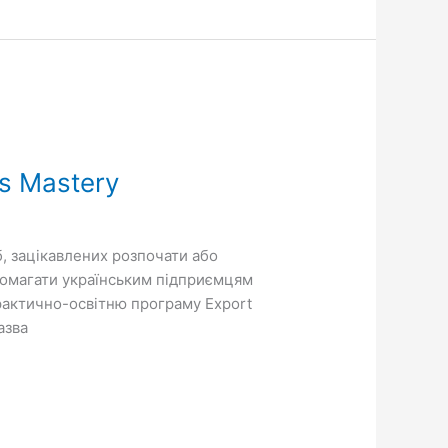
s Mastery
іб, зацікавлених розпочати або
опомагати українським підприємцям
рактично-освітню програму Export
азва