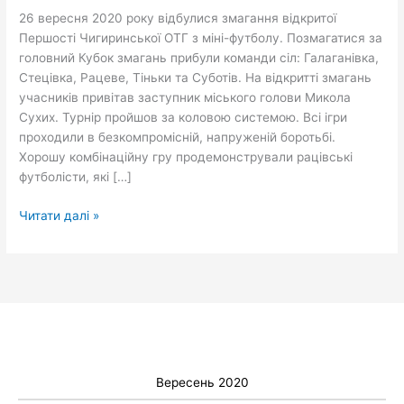
міні-
26 вересня 2020 року відбулися змагання відкритої
футболу
Першості Чигиринської ОТГ з міні-футболу. Позмагатися за
головний Кубок змагань прибули команди сіл: Галаганівка,
Стецівка, Рацеве, Тіньки та Суботів. На відкритті змагань
учасників привітав заступник міського голови Микола
Сухих. Турнір пройшов за коловою системою. Всі ігри
проходили в безкомпромісній, напруженій боротьбі.
Хорошу комбінаційну гру продемонстрували рацівські
футболісти, які […]
Читати далі »
Вересень 2020