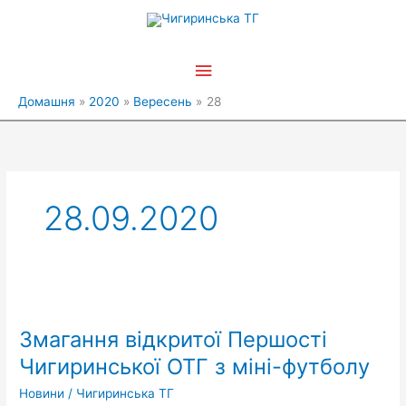
Перейти
Головне
до
вмісту
меню
Домашня
2020
Вересень
28
28.09.2020
Змагання
відкритої
Змагання відкритої Першості
Першості
Чигиринської
Чигиринської ОТГ з міні-футболу
ОТГ
Новини
/
Чигиринська ТГ
з