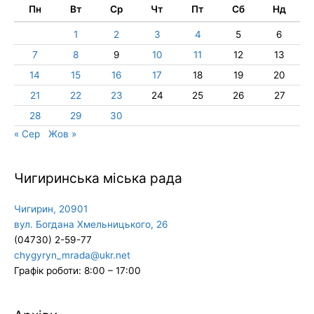
Пн
Вт
Ср
Чт
Пт
Сб
Нд
1
2
3
4
5
6
7
8
9
10
11
12
13
14
15
16
17
18
19
20
21
22
23
24
25
26
27
28
29
30
« Сер
Жов »
Чигиринська міська рада
Чигирин, 20901
вул. Богдана Хмельницького, 26
(04730) 2-59-77
chygyryn_mrada@ukr.net
Графік роботи: 8:00 – 17:00
Архіви