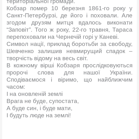
територіальної громади.
Кобзар помер 10 березня 1861-го року у
Санкт-Петербурзі, де його і поховали. Але
згодом друзям митця вдалось виконати
“Заповіт”. Того ж року, 22-го травня, Тараса
перепоховали на Чернечій горі у Каневі.
Символ нації, приклад боротьби за свободу,
Шевченко залишив невмирущий спадок –
творчість відому на весь світ.
В кожному вірші Кобзаря прослідковуються
пророчі слова для нашої України.
Сподіваємося і віримо, що найближчим
часом:
І на оновленій землі
Врага не буде, супостата,
А буде син, і буде мати,
І будуть люде на землі!