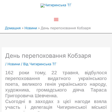
Перейти
Головне
до
вмісту
меню
Домашня
Новини
День перепоховання Кобзаря
День перепоховання Кобзаря
/
Новини
/ Від
Чигиринська ТГ
162 роки тому, 22 травня, відбулося
перепоховання видатного українського
поета, великого генія українського народу,
художника, громадського діяча Тараса
Григоровича Шевченка.
Сьогодні в заходах з цієї нагоди взяла
участь і делегація Чигиринської міської