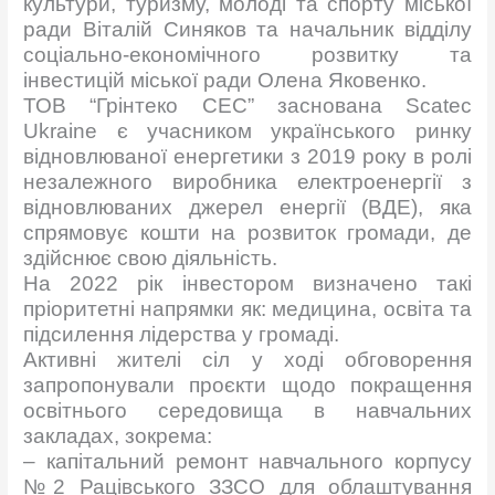
культури, туризму, молоді та спорту міської
ради Віталій Синяков та начальник відділу
соціально-економічного розвитку та
інвестицій міської ради Олена Яковенко.
ТОВ “Грінтеко СЕС”
заснована Scatec
Ukraine є учасником українського ринку
відновлюваної енергетики з 2019 року в ролі
незалежного виробника електроенергії з
відновлюваних джерел енергії (ВДЕ), яка
спрямовує кошти на розвиток громади, де
здійснює свою діяльність.
На 2022 рік інвестором визначено такі
пріоритетні напрямки як: медицина, освіта та
підсилення лідерства у громаді.
Активні жителі сіл у ході обговорення
запропонували проєкти щодо покращення
освітнього середовища в навчальних
закладах, зокрема:
– капітальний ремонт навчального корпусу
№2 Рацівського ЗЗСО для облаштування