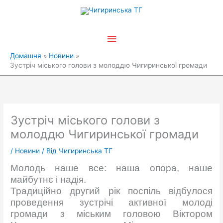
Перейти
Головне
до
вмісту
меню
Домашня
Новини
Зустріч міського голови з молоддю Чигиринської громади
Зустріч міського голови з
молоддю Чигиринської громади
/
Новини
/ Від
Чигиринська ТГ
Молодь наше все: наша опора, наше
майбутнє і надія.
Традиційно другий рік поспіль відбулося
проведення зустрічі активної молоді
громади з міським головою Віктором