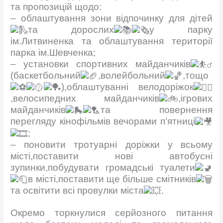
та пропозицій щодо:
– облаштування зони відпочинку для дітей
та дорослих
у парку
ім.Литвиненка та облаштування території
парка ім.Шевченка;
– установки спортивних майданчиків
(баскетбольний
,волейбольний
,тощо
),облаштуванні велодоріжок
,велосипедних майданчиків
,ігрових
майданчиків
та повернення
перегляду кінофільмів вечорами п’ятниці
;
– поновити тротуарні доріжки у всьому
місті,поставити нові автобусні
зупинки,побудувати громадські туалети
в місті,поставити ще більше смітників
та освітити всі провулки міста
.
Окремо торкнулися серйозного питання