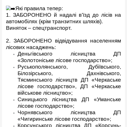
Які правила тепер:
1. ЗАБОРОНЕНО й надалі в’їзд до лісів на
автомобілях (крім транзитних шляхів).
Виняток – спецтранспорт.
2. ЗАБОРОНЕНО відвідування населенням
лісових насаджень:
Деньгівського лісництва ДП
«Золотоніське лісове господарство»;
Руськополянського, Дубіївського,
Білозірського, Дахнівського,
Тясминського лісництв ДП «Черкаське
лісове господарство», ДП «Черкаське
військове лісництво»;
Синицького лісництва ДП «Уманське
лісове господарство»;
Чорнявського лісництва ДП
«Чигиринське лісове господарство»;
Корсунського лісництва ДП «Корсунь-