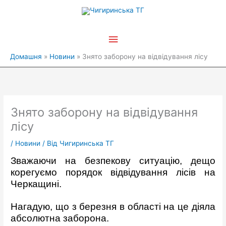
Перейти
Головне
до
вмісту
меню
Домашня
Новини
Знято заборону на відвідування лісу
Знято заборону на відвідування
лісу
/
Новини
/ Від
Чигиринська ТГ
Зважаючи на безпекову ситуацію, дещо
корегуємо порядок відвідування лісів на
Черкащині.
Нагадую, що з березня в області на це діяла
абсолютна заборона.