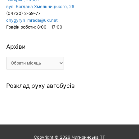
вул. Богдана Хмельницького, 26
(04730) 2-59-77
chygyryn_mrada@ukr.net
Графік роботи: 8:00 – 17:00
Архіви
Архіви
Розклад руху автобусів
Copyright © 2026
Чигиринська ТГ