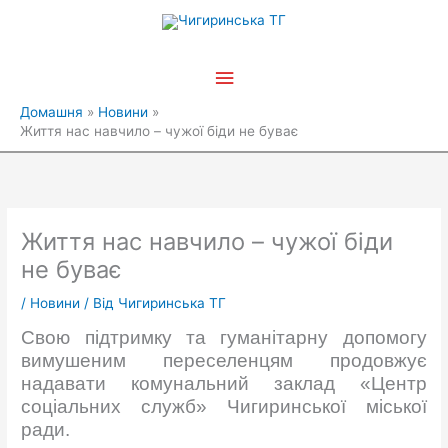
Перейти
Головне
до
вмісту
меню
Домашня
Новини
Життя нас навчило – чужої біди не буває
Життя нас навчило – чужої біди
не буває
/
Новини
/ Від
Чигиринська ТГ
Свою підтримку та гуманітарну допомогу
вимушеним переселенцям продовжує
надавати комунальний заклад «Центр
соціальних служб» Чигиринської міської
ради.