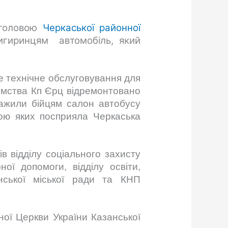
 головою
Черкаської районної
гиринцям автомобіль, який
е технічне обслуговування для
ємства Кп Єрц відремонтовано
тажили бійцям салон автобусу
ною яких посприяла Черкаська
ків
відділу соціального захисту
рної допомоги
, відділу освіти,
инської міської ради та КНП
ої Церкви України Казанської