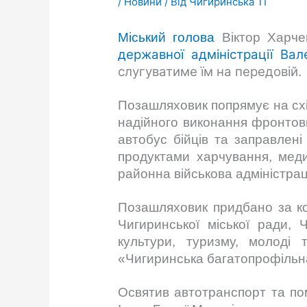
/
Новини
/ Від
Чигиринська ТГ
Міський голова
Віктор Харч
державної адміністрації
Вал
слугуватиме їм на передовій.
Позашляховик попрямує на схі
надійного виконання фронтов
автобус бійців та заправлен
продуктами харчування, меди
районна військова адміністрац
Позашляховик придбано за ко
Чигиринської міської ради
,
Ч
культури, туризму, молоді 
«Чигиринська багатопрофільна
Освятив автотранспорт та по