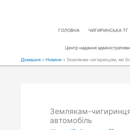
Перейти
до
вмісту
ГОЛОВНА
ЧИГИРИНСЬКА ТГ
Центр надання адміністративн
Домашня
Новини
Землякам-чигиринцям, які бо
Землякам-чигиринцям,
автомобіль