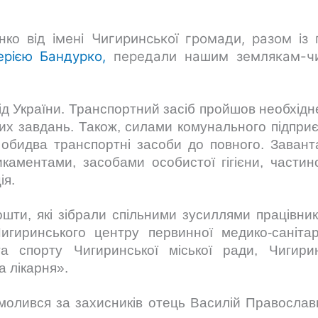
від імені Чигиринської громади, разом із
енко
ерією Бандурко,
передали нашим землякам-чи
д України. Транспортний засіб пройшов необхідн
их завдань. Також, силами комунального підпри
і обидва транспортні засоби до повного. Заван
каментами, засобами особистої гігієни, части
ія.
шти, які зібрали спільними зусиллями працівни
игиринського центру первинної медико-саніта
та спорту Чигиринської міської ради, Чигир
 лікарня».
молився за захисників отець Василій Православн