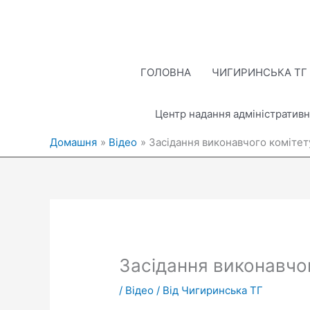
Перейти
до
вмісту
ГОЛОВНА
ЧИГИРИНСЬКА ТГ
Центр надання адміністративн
Домашня
Відео
Засідання виконавчого комітету
Засідання виконавчог
/
Відео
/ Від
Чигиринська ТГ