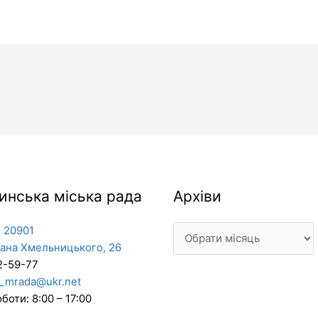
Архіви
инська міська рада
Архіви
 20901
дана Хмельницького, 26
2-59-77
_mrada@ukr.net
боти: 8:00 – 17:00