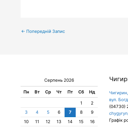
←
Попередній Запис
Чигир
Серпень 2026
Пн
Вт
Ср
Чт
Пт
Сб
Нд
Чигирин,
вул. Бог
1
2
(04730) 
3
4
5
6
7
8
9
chygyryn
Графік ро
10
11
12
13
14
15
16