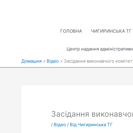
Перейти
до
вмісту
ГОЛОВНА
ЧИГИРИНСЬКА ТГ
Центр надання адміністративн
Домашня
Відео
Засідання виконавчого комітету
Засідання виконавчог
/
Відео
/ Від
Чигиринська ТГ