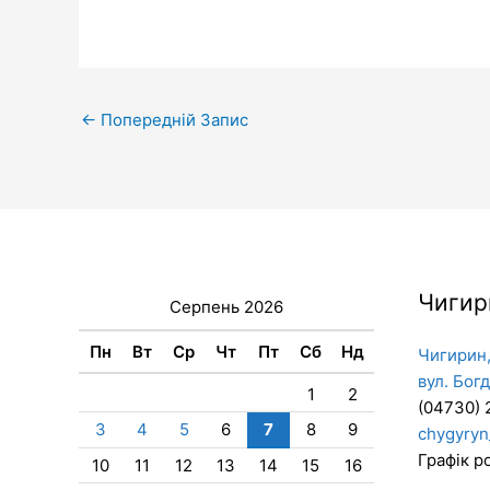
←
Попередній Запис
Чигир
Серпень 2026
Пн
Вт
Ср
Чт
Пт
Сб
Нд
Чигирин,
вул. Бог
1
2
(04730) 
3
4
5
6
7
8
9
chygyryn
Графік ро
10
11
12
13
14
15
16