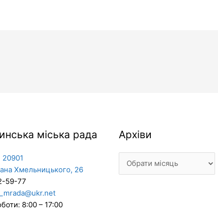
Архіви
инська міська рада
Архіви
 20901
дана Хмельницького, 26
2-59-77
_mrada@ukr.net
боти: 8:00 – 17:00