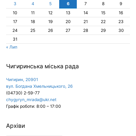
3
4
5
6
7
8
9
10
11
12
13
14
15
16
17
18
19
20
21
22
23
24
25
26
27
28
29
30
31
« Лип
Чигиринська міська рада
Чигирин, 20901
вул. Богдана Хмельницького, 26
(04730) 2-59-77
chygyryn_mrada@ukr.net
Графік роботи: 8:00 – 17:00
Архіви
Архіви