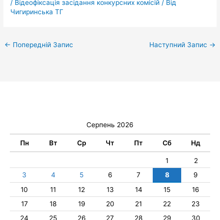
/
Відеофіксація засідання конкурсних комісій
/ Від
Чигиринська ТГ
←
Попередній Запис
Наступний Запис
→
Серпень 2026
Пн
Вт
Ср
Чт
Пт
Сб
Нд
1
2
3
4
5
6
7
8
9
10
11
12
13
14
15
16
17
18
19
20
21
22
23
24
25
26
27
28
29
30