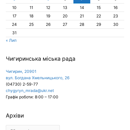
10
11
12
13
14
15
16
17
18
19
20
21
22
23
24
25
26
27
28
29
30
31
« Лип
Чигиринська міська рада
Чигирин, 20901
вул. Богдана Хмельницького, 26
(04730) 2-59-77
chygyryn_mrada@ukr.net
Графік роботи: 8:00 – 17:00
Архіви
Архіви